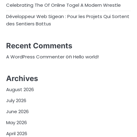
Celebrating The Of Online Togel A Modern Wrestle
Développeur Web Sigean : Pour les Projets Qui Sortent
des Sentiers Battus
Recent Comments
on
A WordPress Commenter
Hello world!
Archives
August 2026
July 2026
June 2026
May 2026
April 2026