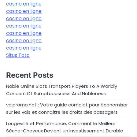
casino en ligne
casino en ligne
casino en ligne
casino en ligne
casino en ligne
casino en ligne
casino en ligne
Situs Toto
Recent Posts
Noble Online Slots Transport Players To A Worldly
Concern Of Sumptuousness And Nobleness
volpromo.net : Votre guide complet pour économiser
sur les vols et connaître les droits des passagers
Longévité et Performance, Comment le Meilleur
Sèche-Cheveux Devient un Investissement Durable