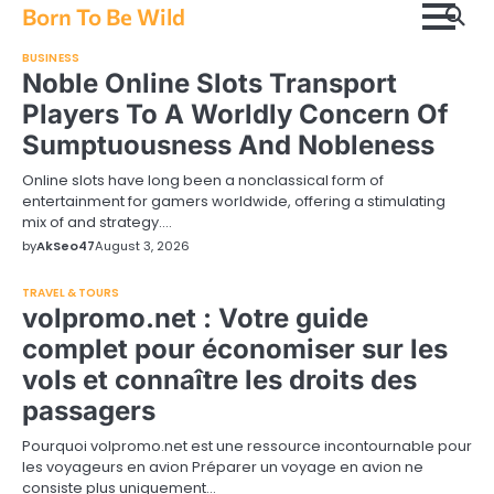
Skip
Born To Be Wild
to
BUSINESS
content
Noble Online Slots Transport
Players To A Worldly Concern Of
Sumptuousness And Nobleness
Online slots have long been a nonclassical form of
entertainment for gamers worldwide, offering a stimulating
mix of and strategy.…
by
AkSeo47
August 3, 2026
TRAVEL & TOURS
volpromo.net : Votre guide
complet pour économiser sur les
vols et connaître les droits des
passagers
Pourquoi volpromo.net est une ressource incontournable pour
les voyageurs en avion Préparer un voyage en avion ne
consiste plus uniquement…