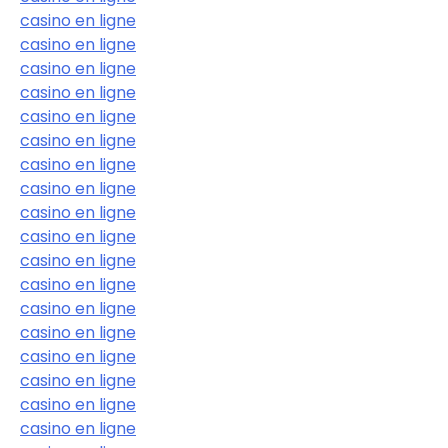
casino en ligne
casino en ligne
casino en ligne
casino en ligne
casino en ligne
casino en ligne
casino en ligne
casino en ligne
casino en ligne
casino en ligne
casino en ligne
casino en ligne
casino en ligne
casino en ligne
casino en ligne
casino en ligne
casino en ligne
casino en ligne