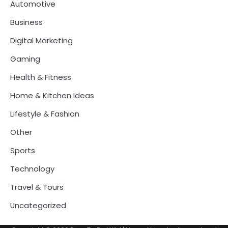
Automotive
Business
Digital Marketing
Gaming
Health & Fitness
Home & Kitchen Ideas
Lifestyle & Fashion
Other
Sports
Technology
Travel & Tours
Uncategorized