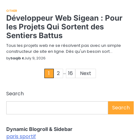
OTHER
Développeur Web Sigean : Pour
les Projets Qui Sortent des
Sentiers Battus
Tous les projets web ne se résolvent pas avec un simple
constructeur de site en ligne. Dès qu'un besoin sort…
by
Saqib K
July 9, 2026
…
Posts
1
2
16
Next
pagination
Search
Search
Dynamic Blogroll & Sidebar
paris sportif