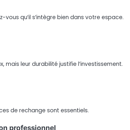
ez-vous qu’il s’intègre bien dans votre espace.
 mais leur durabilité justifie l’investissement.
ièces de rechange sont essentiels.
ion professionnel