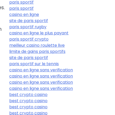
paris sportif
es.
paris sportif
casino en ligne
site de paris sportif
paris sportif rugby
n
casino en ligne le plus payant
paris sportif crypto
meilleur casino roulette live
limite de gains paris sportifs
site de paris sportif
paris sportif sur le tennis
casino en ligne sans verification
casino en ligne sans verification
casino en ligne sans verification
casino en ligne sans verification
best crypto casino
best crypto casino
best crypto casino
best crypto casino