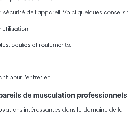
a sécurité de l’appareil. Voici quelques conseils :
tilisation.
bles, poulies et roulements.
nt pour l’entretien.
pareils de musculation professionnels
ovations intéressantes dans le domaine de la