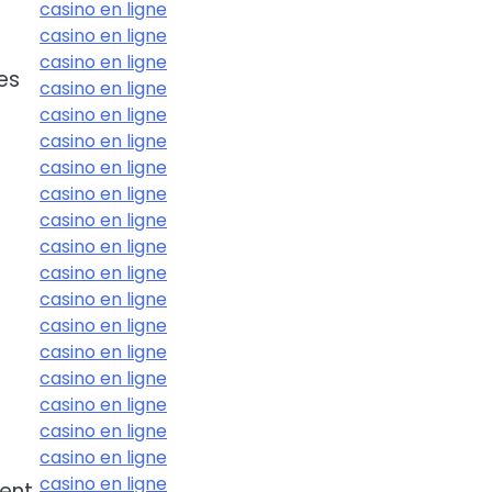
casino en ligne
casino en ligne
casino en ligne
es
casino en ligne
casino en ligne
casino en ligne
casino en ligne
casino en ligne
casino en ligne
casino en ligne
casino en ligne
casino en ligne
casino en ligne
casino en ligne
casino en ligne
casino en ligne
casino en ligne
casino en ligne
casino en ligne
ment