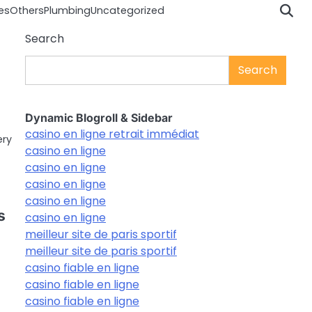
es
Others
Plumbing
Uncategorized
Search
Search
Dynamic Blogroll & Sidebar
casino en ligne retrait immédiat
ery
casino en ligne
casino en ligne
casino en ligne
casino en ligne
s
casino en ligne
meilleur site de paris sportif
meilleur site de paris sportif
casino fiable en ligne
casino fiable en ligne
casino fiable en ligne