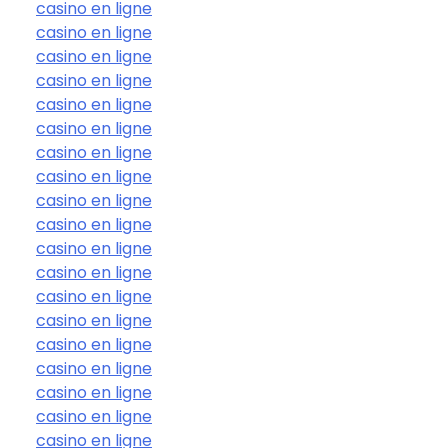
casino en ligne
casino en ligne
casino en ligne
casino en ligne
casino en ligne
casino en ligne
casino en ligne
casino en ligne
casino en ligne
casino en ligne
casino en ligne
casino en ligne
casino en ligne
casino en ligne
casino en ligne
casino en ligne
casino en ligne
casino en ligne
casino en ligne