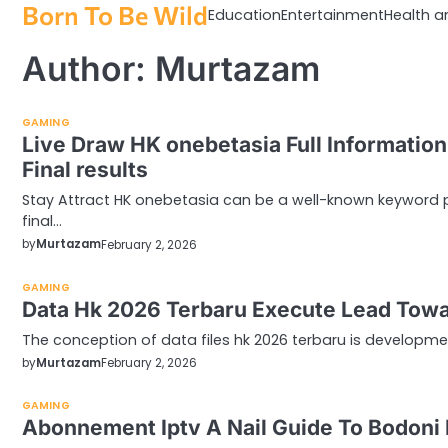
Born To Be Wild
Skip
Education
Entertainment
Health a
to
content
Author:
Murtazam
GAMING
Live Draw HK onebetasia Full Information
Final results
Stay Attract HK onebetasia can be a well-known keyword
final…
by
Murtazam
February 2, 2026
GAMING
Data Hk 2026 Terbaru Execute Lead Towa
The conception of data files hk 2026 terbaru is development
by
Murtazam
February 2, 2026
GAMING
Abonnement Iptv A Nail Guide To Bodoni 