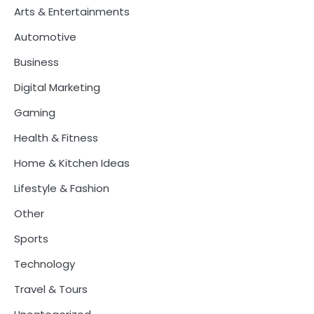
Arts & Entertainments
Automotive
Business
Digital Marketing
Gaming
Health & Fitness
Home & Kitchen Ideas
Lifestyle & Fashion
Other
Sports
Technology
Travel & Tours