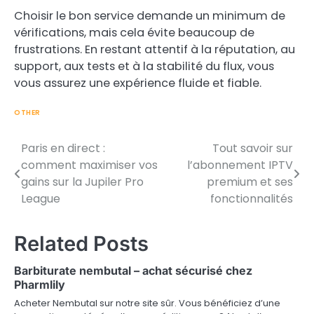
Choisir le bon service demande un minimum de
vérifications, mais cela évite beaucoup de
frustrations. En restant attentif à la réputation, au
support, aux tests et à la stabilité du flux, vous
vous assurez une expérience fluide et fiable.
OTHER
Paris en direct :
Tout savoir sur
Post
comment maximiser vos
l’abonnement IPTV
navigation
gains sur la Jupiler Pro
premium et ses
League
fonctionnalités
Related Posts
Barbiturate nembutal – achat sécurisé chez
Pharmlily
Acheter Nembutal sur notre site sûr. Vous bénéficiez d’une