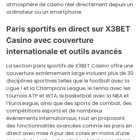
atmosphère de casino réel directement depuis un
ordinateur ou un smartphone.
Paris sportifs en direct sur X3BET
Casino avec couverture
internationale et outils avancés
La section paris sportifs de X3BET Casino offre une
couverture extrêmement large incluant plus de 30
disciplines sportives telles que le football avec la
Ligue 1 et la Champions League, le tennis avec les
tournois ATP et WTA, le basketball avec la NBA et
l’EuroLeague, ainsi que des sports de combat, des
compétitions esports et de nombreux
événements internationaux, tout en proposant
des fonctionnalités avancées comme les paris en
direct avec mise à jour des cotes en moins d’une