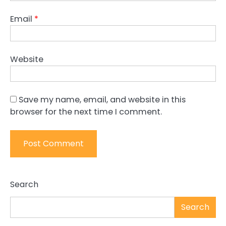
Email
*
Website
Save my name, email, and website in this
browser for the next time I comment.
Search
Search