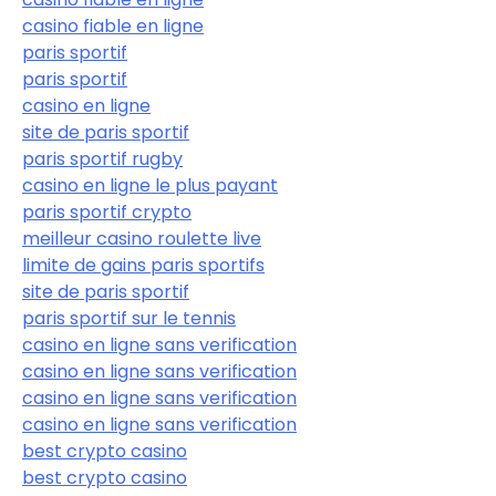
casino fiable en ligne
paris sportif
paris sportif
casino en ligne
site de paris sportif
paris sportif rugby
casino en ligne le plus payant
paris sportif crypto
meilleur casino roulette live
limite de gains paris sportifs
site de paris sportif
paris sportif sur le tennis
casino en ligne sans verification
casino en ligne sans verification
casino en ligne sans verification
casino en ligne sans verification
best crypto casino
best crypto casino