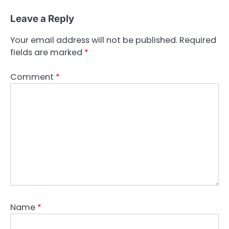
Leave a Reply
Your email address will not be published.
Required
fields are marked
*
Comment
*
Name
*