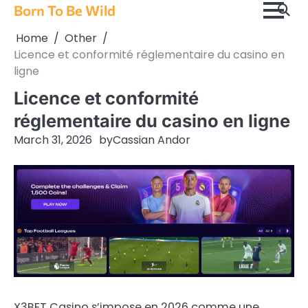
Skip
Born To Be Wild
to
Home
Other
content
Licence et conformité réglementaire du casino en
ligne
Licence et conformité
réglementaire du casino en ligne
March 31, 2026
by
Cassian Andor
X3BET Casino s’impose en 2026 comme une