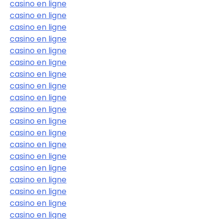
casino en ligne
casino en ligne
casino en ligne
casino en ligne
casino en ligne
casino en ligne
casino en ligne
casino en ligne
casino en ligne
casino en ligne
casino en ligne
casino en ligne
casino en ligne
casino en ligne
casino en ligne
casino en ligne
casino en ligne
casino en ligne
casino en ligne