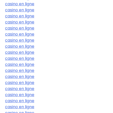
casino en ligne
casino en ligne
casino en ligne
casino en ligne
casino en ligne
casino en ligne
casino en ligne
casino en ligne
casino en ligne
casino en ligne
casino en ligne
casino en ligne
casino en ligne
casino en ligne
casino en ligne
casino en ligne
casino en ligne
casino en ligne
casino en ligne