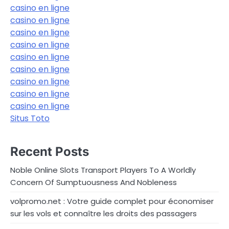
casino en ligne
casino en ligne
casino en ligne
casino en ligne
casino en ligne
casino en ligne
casino en ligne
casino en ligne
casino en ligne
Situs Toto
Recent Posts
Noble Online Slots Transport Players To A Worldly
Concern Of Sumptuousness And Nobleness
volpromo.net : Votre guide complet pour économiser
sur les vols et connaître les droits des passagers