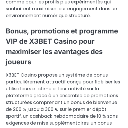
comme pour les profils plus expérimentés qui
souhaitent maximiser leur engagement dans un
environnement numérique structuré.
Bonus, promotions et programme
VIP de X3BET Casino pour
maximiser les avantages des
joueurs
X3BET Casino propose un système de bonus
particulièrement attractif conçu pour fidéliser les
utilisateurs et stimuler leur activité sur la
plateforme grâce à un ensemble de promotions
structurées comprenant un bonus de bienvenue
de 200 % jusqu’à 300 € sur le premier dépôt
sportif, un cashback hebdomadaire de 10 % sans
exigences de mise supplémentaires, un bonus