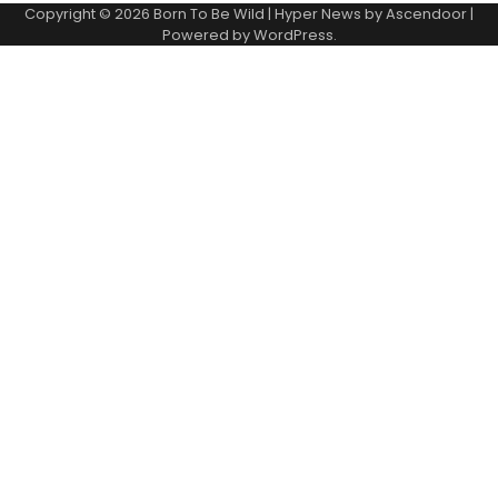
Copyright © 2026
Born To Be Wild
| Hyper News by
Ascendoor
|
Powered by
WordPress
.