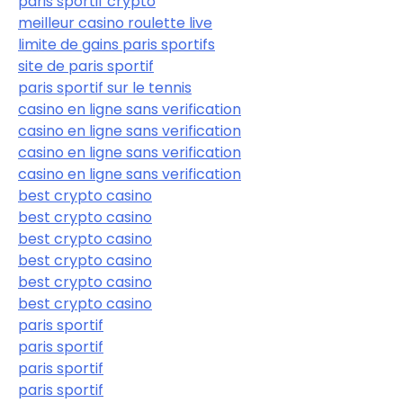
paris sportif crypto
meilleur casino roulette live
limite de gains paris sportifs
site de paris sportif
paris sportif sur le tennis
casino en ligne sans verification
casino en ligne sans verification
casino en ligne sans verification
casino en ligne sans verification
best crypto casino
best crypto casino
best crypto casino
best crypto casino
best crypto casino
best crypto casino
paris sportif
paris sportif
paris sportif
paris sportif