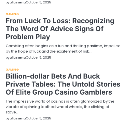
by
aliusama
October 5, 2025
GAMING
From Luck To Loss: Recognizing
The Word Of Advice Signs Of
Problem Play
Gambling often begins as a fun and thrilling pastime, impelled
by the hope of luck and the excitement of risk.…
by
aliusama
October 5, 2025
GAMING
Billion-dollar Bets And Buck
Private Tables: The Untold Stories
Of Elite Group Casino Gamblers
The impressive world of casinos is often glamorized by the
vibrate of spinning toothed wheel wheels, the clinking of
stove…
by
aliusama
October 5, 2025