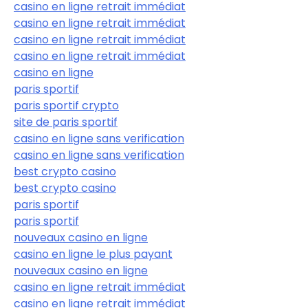
casino en ligne retrait immédiat
casino en ligne retrait immédiat
casino en ligne retrait immédiat
casino en ligne retrait immédiat
casino en ligne
paris sportif
paris sportif crypto
site de paris sportif
casino en ligne sans verification
casino en ligne sans verification
best crypto casino
best crypto casino
paris sportif
paris sportif
nouveaux casino en ligne
casino en ligne le plus payant
nouveaux casino en ligne
casino en ligne retrait immédiat
casino en ligne retrait immédiat