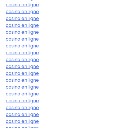
casino en ligne
casino en ligne
casino en ligne
casino en ligne
casino en ligne
casino en ligne
casino en ligne
casino en ligne
casino en ligne
casino en ligne
casino en ligne
casino en ligne
casino en ligne
casino en ligne
casino en ligne
casino en ligne
casino en ligne
casino en ligne