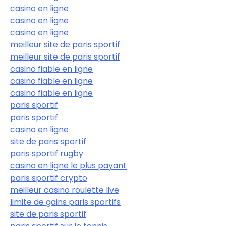
casino en ligne
casino en ligne
casino en ligne
meilleur site de paris sportif
meilleur site de paris sportif
casino fiable en ligne
casino fiable en ligne
casino fiable en ligne
paris sportif
paris sportif
casino en ligne
site de paris sportif
paris sportif rugby
casino en ligne le plus payant
paris sportif crypto
meilleur casino roulette live
limite de gains paris sportifs
site de paris sportif