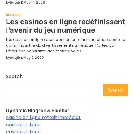
by
Saqib K
May 14, 2026
BUSINESS
Les casinos en ligne redéfinissent
l’avenir du jeu numérique
Les casinos en ligne occupent aujourd’hui une place centrale
dans l’industrie du divertissement numérique. Portés par
l’évolution constante des technologies…
by
Saqib K
May 3, 2026
Search
Search
Dynamic Blogroll & Sidebar
casino en ligne retrait immédiat
casino en ligne
casino en ligne