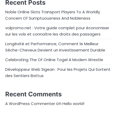
Recent Posts
Noble Online Slots Transport Players To A Worldly
Concern Of Sumptuousness And Nobleness
volpromo.net : Votre guide complet pour économiser
sur les vols et connaître les droits des passagers
Longévité et Performance, Comment le Meilleur
Sèche-Cheveux Devient un Investissement Durable
Celebrating The Of Online Togel A Modern Wrestle
Développeur Web Sigean : Pour les Projets Qui Sortent
des Sentiers Battus
Recent Comments
on
A WordPress Commenter
Hello world!