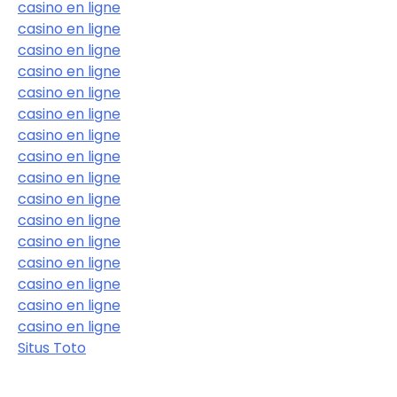
casino en ligne
casino en ligne
casino en ligne
casino en ligne
casino en ligne
casino en ligne
casino en ligne
casino en ligne
casino en ligne
casino en ligne
casino en ligne
casino en ligne
casino en ligne
casino en ligne
casino en ligne
casino en ligne
Situs Toto