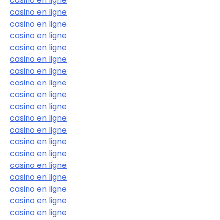
casino en ligne
casino en ligne
casino en ligne
casino en ligne
casino en ligne
casino en ligne
casino en ligne
casino en ligne
casino en ligne
casino en ligne
casino en ligne
casino en ligne
casino en ligne
casino en ligne
casino en ligne
casino en ligne
casino en ligne
casino en ligne
casino en ligne