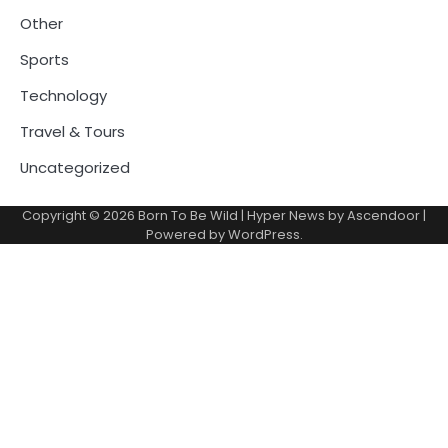
Other
Sports
Technology
Travel & Tours
Uncategorized
Copyright © 2026
Born To Be Wild
| Hyper News by
Ascendoor
|
Powered by
WordPress
.