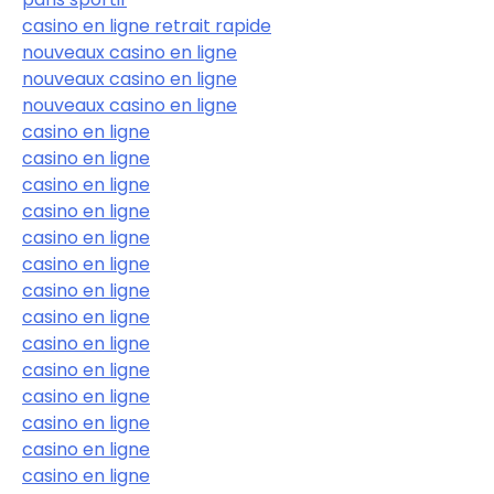
casino en ligne retrait rapide
nouveaux casino en ligne
nouveaux casino en ligne
nouveaux casino en ligne
casino en ligne
casino en ligne
casino en ligne
casino en ligne
casino en ligne
casino en ligne
casino en ligne
casino en ligne
casino en ligne
casino en ligne
casino en ligne
casino en ligne
casino en ligne
casino en ligne