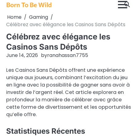
Skip
Born To Be Wild
to
Home
Gaming
content
Célébrez avec élégance les Casinos Sans Dépôts
Célébrez avec élégance les
Casinos Sans Dépôts
June 14, 2026
by
ranahassan7755
Les Casinos Sans Dépôts offrent une expérience
unique aux joueurs, combinant l’excitation du jeu
en ligne avec la possibilité de gagner sans avoir à
investir de l’argent réel. Cet article explorera en
profondeur la manière de célébrer avec grâce
cette forme de divertissement et les opportunités
qu’elle offre.
Statistiques Récentes