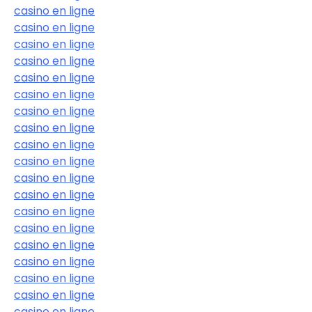
casino en ligne
casino en ligne
casino en ligne
casino en ligne
casino en ligne
casino en ligne
casino en ligne
casino en ligne
casino en ligne
casino en ligne
casino en ligne
casino en ligne
casino en ligne
casino en ligne
casino en ligne
casino en ligne
casino en ligne
casino en ligne
casino en ligne