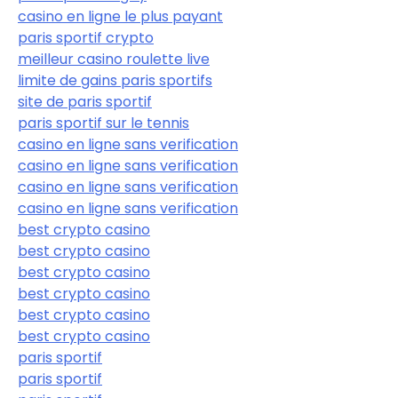
casino en ligne le plus payant
paris sportif crypto
meilleur casino roulette live
limite de gains paris sportifs
site de paris sportif
paris sportif sur le tennis
casino en ligne sans verification
casino en ligne sans verification
casino en ligne sans verification
casino en ligne sans verification
best crypto casino
best crypto casino
best crypto casino
best crypto casino
best crypto casino
best crypto casino
paris sportif
paris sportif