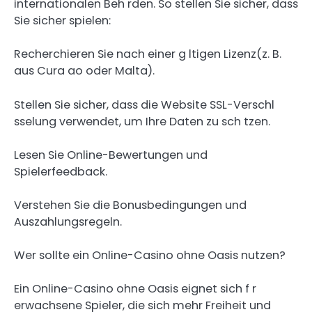
internationalen Beh rden. So stellen Sie sicher, dass
Sie sicher spielen:
Recherchieren Sie nach einer g ltigen Lizenz(z. B.
aus Cura ao oder Malta).
Stellen Sie sicher, dass die Website SSL-Verschl
sselung verwendet, um Ihre Daten zu sch tzen.
Lesen Sie Online-Bewertungen und
Spielerfeedback.
Verstehen Sie die Bonusbedingungen und
Auszahlungsregeln.
Wer sollte ein Online-Casino ohne Oasis nutzen?
Ein Online-Casino ohne Oasis eignet sich f r
erwachsene Spieler, die sich mehr Freiheit und