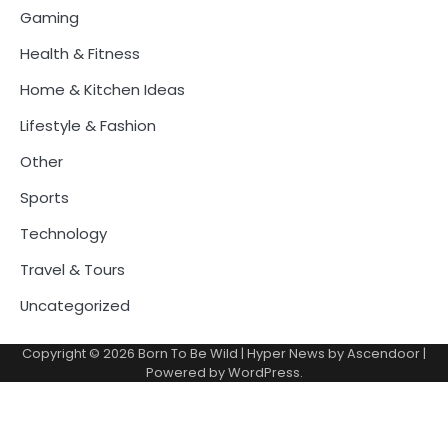
Gaming
Health & Fitness
Home & Kitchen Ideas
Lifestyle & Fashion
Other
Sports
Technology
Travel & Tours
Uncategorized
Copyright © 2026
Born To Be Wild
| Hyper News by
Ascendoor
|
Powered by
WordPress
.