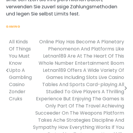
verwenden Sie zuverl ssige Zahlungsmethoden
und legen Sie selbst Limits fest.
GAMING
All Kinds
Online Play Has Become A Planetary
Post
Of Things
Phenomenon And Platforms Like
navigation
You Must
Letnan189 Are At The Heart Of This
Know
Whole Number Entertainment Boom
Upto A
Letnan189 Offers A Wide Variety Of
Gambling
Games Including Slots Live Casino
Casino
Tables And Sports Card-playing All
Zonder
Studied To Give Players A Thrilling
Cruks
Experience But Enjoying The Games Is
Only Part Of The Travel Achieving
Succeeder On The Weapons Platform
Takes Ache Strategies Discipline And
Sympathy How Everything Works If You