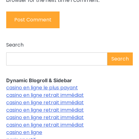
browser for the next time I comment.
Search
Search
Dynamic Blogroll & Sidebar
casino en ligne le plus payant
casino en ligne retrait immédiat
casino en ligne retrait immédiat
casino en ligne retrait immédiat
casino en ligne retrait immédiat
casino en ligne retrait immédiat
casino en ligne