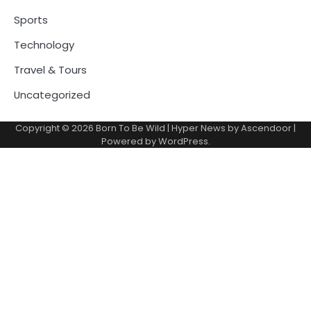
Sports
Technology
Travel & Tours
Uncategorized
Copyright © 2026
Born To Be Wild
| Hyper News by
Ascendoor
|
Powered by
WordPress
.