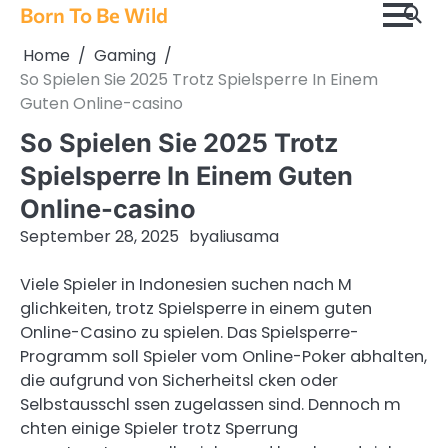
Skip
Born To Be Wild
to
Home
Gaming
content
So Spielen Sie 2025 Trotz Spielsperre In Einem
Guten Online-casino
So Spielen Sie 2025 Trotz
Spielsperre In Einem Guten
Online-casino
September 28, 2025
by
aliusama
Viele Spieler in Indonesien suchen nach M
glichkeiten, trotz Spielsperre in einem guten
Online-Casino zu spielen. Das Spielsperre-
Programm soll Spieler vom Online-Poker abhalten,
die aufgrund von Sicherheitsl cken oder
Selbstausschl ssen zugelassen sind. Dennoch m
chten einige Spieler trotz Sperrung