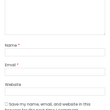
Name
*
Email
*
Website
Save my name, email, and website in this