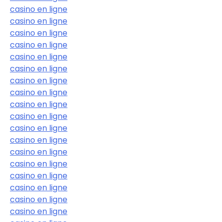
casino en ligne
casino en ligne
casino en ligne
casino en ligne
casino en ligne
casino en ligne
casino en ligne
casino en ligne
casino en ligne
casino en ligne
casino en ligne
casino en ligne
casino en ligne
casino en ligne
casino en ligne
casino en ligne
casino en ligne
casino en ligne