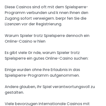
Diese Casinos sind oft mit dem Spielsperre-
Programm verbunden und k nnen Ihnen den
Zugang sofort verweigern. berpr fen Sie die
Lizenzen vor der Registrierung.
Warum Spieler trotz Spielsperre dennoch ein
Online-Casino w hlen
Es gibt viele Gr nde, warum Spieler trotz
Spielsperre ein gutes Online-Casino suchen:
Einige wurden ohne ihre Erlaubnis in das
Spielsperre-Programm aufgenommen.
Andere glauben, ihr Spiel verantwortungsvoll zu
gestalten.
Viele bevorzugen Internationale Casinos mit