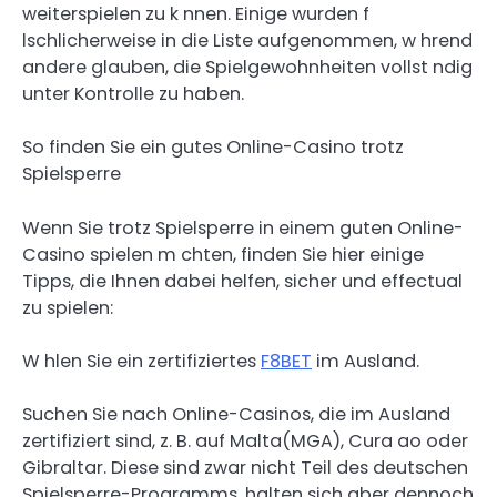
weiterspielen zu k nnen. Einige wurden f
lschlicherweise in die Liste aufgenommen, w hrend
andere glauben, die Spielgewohnheiten vollst ndig
unter Kontrolle zu haben.
So finden Sie ein gutes Online-Casino trotz
Spielsperre
Wenn Sie trotz Spielsperre in einem guten Online-
Casino spielen m chten, finden Sie hier einige
Tipps, die Ihnen dabei helfen, sicher und effectual
zu spielen:
W hlen Sie ein zertifiziertes
F8BET
im Ausland.
Suchen Sie nach Online-Casinos, die im Ausland
zertifiziert sind, z. B. auf Malta(MGA), Cura ao oder
Gibraltar. Diese sind zwar nicht Teil des deutschen
Spielsperre-Programms, halten sich aber dennoch