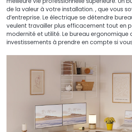
meilleure vie professionnelle supérieure. Un
de la valeur à votre installation. , que vous so
d’entreprise. Le électrique se détendre burea
veulent travailler plus efficacement tout en
modernité et utilité. Le bureau ergonomique 
investissements à prendre en compte si vous 