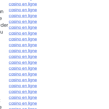
casino en ligne
casino en ligne
un
casino en ligne
e
casino en ligne
rder
casino en ligne
au
casino en ligne
casino en ligne
casino en ligne
casino en ligne
casino en ligne
casino en ligne
casino en ligne
casino en ligne
casino en ligne
casino en ligne
casino en ligne
casino en ligne
t
casino en ligne
e