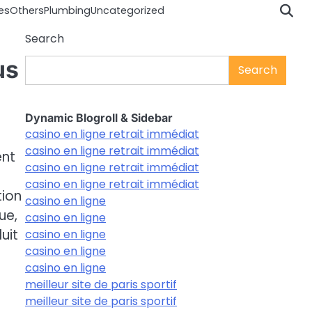
es
Others
Plumbing
Uncategorized
Search
us
Search
Dynamic Blogroll & Sidebar
casino en ligne retrait immédiat
casino en ligne retrait immédiat
ent
casino en ligne retrait immédiat
casino en ligne retrait immédiat
tion
casino en ligne
ue,
casino en ligne
uit
casino en ligne
casino en ligne
e
casino en ligne
meilleur site de paris sportif
meilleur site de paris sportif