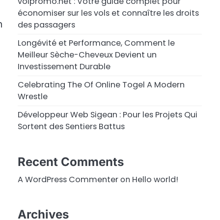
volpromo.net : Votre guide complet pour
économiser sur les vols et connaître les droits
n
des passagers
Longévité et Performance, Comment le
Meilleur Sèche-Cheveux Devient un
Investissement Durable
Celebrating The Of Online Togel A Modern
Wrestle
Développeur Web Sigean : Pour les Projets Qui
Sortent des Sentiers Battus
Recent Comments
A WordPress Commenter
on
Hello world!
Archives