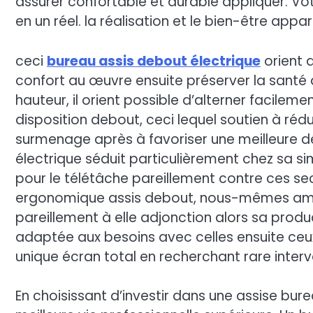
assurer confortable et durable appliquer. Vo
en un réel. la réalisation et le bien-être appare
ceci
bureau assis debout électrique
orient 
confort au œuvre ensuite préserver la santé 
hauteur, il orient possible d’alterner facileme
disposition debout, ceci lequel soutien à rédu
surmenage après à favoriser une meilleure 
électrique séduit particulièrement chez sa sim
pour le télétâche pareillement contre ces s
ergonomique assis debout, nous-mêmes améli
pareillement à elle adjonction alors sa product
adaptée aux besoins avec celles ensuite ce
unique écran total en recherchant rare inter
En choisissant d’investir dans une assise bure