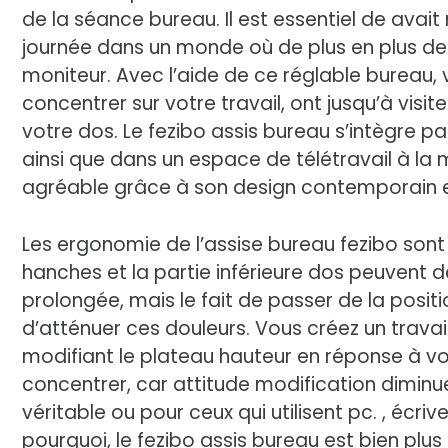
de la séance bureau. Il est essentiel de avai
journée dans un monde où de plus en plus d
moniteur. Avec l’aide de ce réglable bureau
concentrer sur votre travail, ont jusqu’à visi
votre dos. Le fezibo assis bureau s’intègre 
ainsi que dans un espace de télétravail à la m
agréable grâce à son design contemporain e
Les ergonomie de l’assise bureau fezibo sont 
hanches et la partie inférieure dos peuvent 
prolongée, mais le fait de passer de la posit
d’atténuer ces douleurs. Vous créez un travai
modifiant le plateau hauteur en réponse à vo
concentrer, car attitude modification diminue
véritable ou pour ceux qui utilisent pc. , écri
pourquoi, le fezibo assis bureau est bien plu