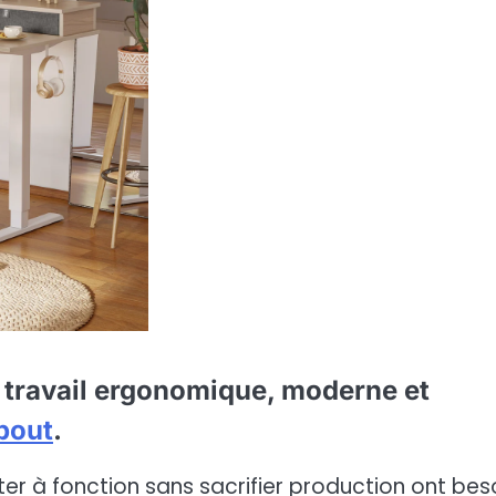
 travail ergonomique, moderne et
bout
.
ter à fonction sans sacrifier production ont bes