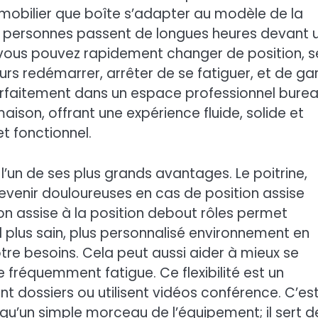
t mobilier que boîte s’adapter au modèle de la
e personnes passent de longues heures devant 
, vous pouvez rapidement changer de position, s
teurs redémarrer, arrêter de se fatiguer, et de ga
parfaitement dans un espace professionnel bure
aison, offrant une expérience fluide, solide et
t fonctionnel.
l’un de ses plus grands avantages. Le poitrine,
devenir douloureuses en cas de position assise
ion assise à la position debout rôles permet
l plus sain, plus personnalisé environnement en
tre besoins. Cela peut aussi aider à mieux se
 fréquemment fatigue. Ce flexibilité est un
vent dossiers ou utilisent vidéos conférence. C’es
s qu’un simple morceau de l’équipement; il sert d